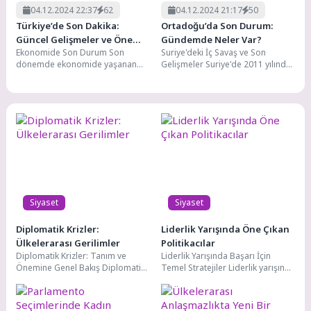
04.12.2024 22:37
62
04.12.2024 21:17
50
Türkiye’de Son Dakika:
Ortadoğu’da Son Durum:
Güncel Gelişmeler ve Öne
Gündemde Neler Var?
Ekonomide Son Durum Son
Suriye'deki İç Savaş ve Son
Çıkan Haberler
dönemde ekonomide yaşanan
Gelişmeler Suriye'de 2011 yılında
dalgalanmalar herkesin
başlayan iç savaş, bölgedeki
gündeminde. Döviz kurlarındaki
istikrarsızlığın ana...
hareketlilik, enflasyon oranları...
Siyaset
Siyaset
Diplomatik Krizler:
Liderlik Yarışında Öne Çıkan
Ülkelerarası Gerilimler
Politikacılar
Diplomatik Krizler: Tanım ve
Liderlik Yarışında Başarı İçin
Önemine Genel Bakış Diplomatik
Temel Stratejiler Liderlik yarışında
krizler: ülkeler arasında meydana
başarı, birçok faktörün bir araya
gelen, genellikle siyasi,...
gelmesiyle elde...