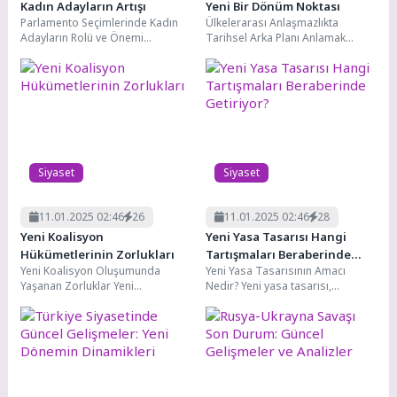
Kadın Adayların Artışı
Yeni Bir Dönüm Noktası
Parlamento Seçimlerinde Kadın
Ülkelerarası Anlaşmazlıkta
Adayların Rolü ve Önemi
Tarihsel Arka Planı Anlamak
Parlamento seçimlerinde kadın
Ülkelerarası anlaşmazlıkta
adayların varlığı, demokratik
tarihsel arka planı anlamak,
süreçlerin sağlıklı...
mevcut çatışmaların köklerini...
Siyaset
Siyaset
11.01.2025 02:46
26
11.01.2025 02:46
28
Yeni Koalisyon
Yeni Yasa Tasarısı Hangi
Hükümetlerinin Zorlukları
Tartışmaları Beraberinde
Yeni Koalisyon Oluşumunda
Yeni Yasa Tasarısının Amacı
Getiriyor?
Yaşanan Zorluklar Yeni
Nedir? Yeni yasa tasarısı,
koalisyonların kurulması, her
toplumun ihtiyaçlarına cevap
zaman belirli zorlukları
vermek ve mevcut sorunları...
beraberinde getirir. Bu...