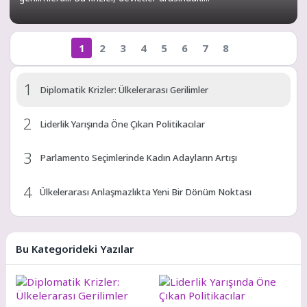
1
2
3
4
5
6
7
8
1
Diplomatik Krizler: Ülkelerarası Gerilimler
2
Liderlik Yarışında Öne Çıkan Politikacılar
3
Parlamento Seçimlerinde Kadın Adayların Artışı
4
Ülkelerarası Anlaşmazlıkta Yeni Bir Dönüm Noktası
5
Yeni Koalisyon Hükümetlerinin Zorlukları
Bu Kategorideki Yazılar
Yeni Yasa Tasarısı Hangi Tartışmaları Beraberinde
6
Getiriyor?
Türkiye Siyasetinde Güncel Gelişmeler: Yeni Dönemin
7
Dinamikleri