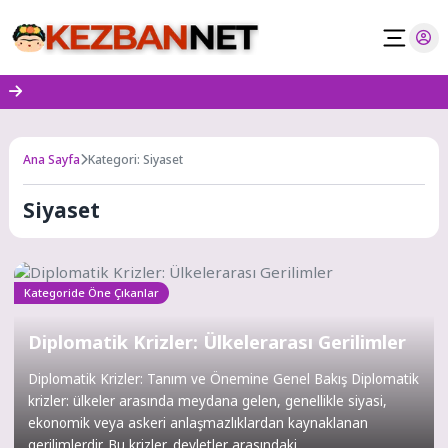
Skip
to
content
Ana Sayfa
Kategori: Siyaset
Siyaset
Kategoride Öne Çıkanlar
Diplomatik Krizler: Ülkelerarası Gerilimler
Diplomatik Krizler: Tanım ve Önemine Genel Bakış Diplomatik
krizler: ülkeler arasında meydana gelen, genellikle siyasi,
ekonomik veya askeri anlaşmazlıklardan kaynaklanan
gerilimlerdir. Bu krizler, devletler arasındaki...