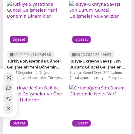
zaman belirli zorlukları
vermek ve mevcut sorunları...
beraberinde getirir. Bu...
Siyaset
Siyaset
06.12.2024 18:53
186
04.12.2024 22:41
85
Türkiye Siyasetinde Güncel
Rusya-Ukrayna Savaşı Son
Gelişmeler: Yeni Dönemin
Durum: Güncel Gelişmeler ve
2024 Seçimlerine Doğru
Savaşın Genel Seyri 2022 yılının
Dinamikleri
Analizler
Yaklaşan yerel seçimler, Türkiye
Şubat ayında başlayan Rusya-
siyaseti nin en sıcak gündem
Ukrayna savaşı, Avrupa'nın
maddelerinden biri....
doğusunda büyük bir jeopolitik...
Siyaset
Siyaset