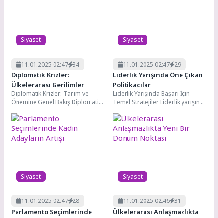
Rusya-Ukrayna Savaşı Son Durum: Güncel Gelişmeler ve
8
Analizler
Siyaset
Siyaset
11.01.2025 02:47
34
11.01.2025 02:47
29
Diplomatik Krizler:
Liderlik Yarışında Öne Çıkan
Ülkelerarası Gerilimler
Politikacılar
Diplomatik Krizler: Tanım ve
Liderlik Yarışında Başarı İçin
Önemine Genel Bakış Diplomatik
Temel Stratejiler Liderlik yarışında
krizler: ülkeler arasında meydana
başarı, birçok faktörün bir araya
gelen, genellikle siyasi,...
gelmesiyle elde...
Siyaset
Siyaset
11.01.2025 02:47
28
11.01.2025 02:46
31
Parlamento Seçimlerinde
Ülkelerarası Anlaşmazlıkta