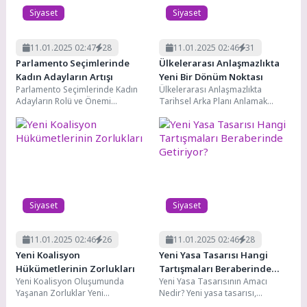
Siyaset
Siyaset
11.01.2025 02:47
28
11.01.2025 02:46
31
Parlamento Seçimlerinde
Ülkelerarası Anlaşmazlıkta
Kadın Adayların Artışı
Yeni Bir Dönüm Noktası
Parlamento Seçimlerinde Kadın
Ülkelerarası Anlaşmazlıkta
Adayların Rolü ve Önemi
Tarihsel Arka Planı Anlamak
Parlamento seçimlerinde kadın
Ülkelerarası anlaşmazlıkta
adayların varlığı, demokratik
tarihsel arka planı anlamak,
süreçlerin sağlıklı...
mevcut çatışmaların köklerini...
Siyaset
Siyaset
11.01.2025 02:46
26
11.01.2025 02:46
28
Yeni Koalisyon
Yeni Yasa Tasarısı Hangi
Hükümetlerinin Zorlukları
Tartışmaları Beraberinde
Yeni Koalisyon Oluşumunda
Yeni Yasa Tasarısının Amacı
Getiriyor?
Yaşanan Zorluklar Yeni
Nedir? Yeni yasa tasarısı,
koalisyonların kurulması, her
toplumun ihtiyaçlarına cevap