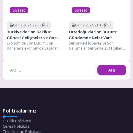
Siyaset
Siyaset
04.12.2024 22:37
62
04.12.2024 21:17
50
Türkiye’de Son Dakika:
Ortadoğu’da Son Durum:
Güncel Gelişmeler ve Öne
Gündemde Neler Var?
Ekonomide Son Durum Son
Suriye'deki İç Savaş ve Son
Çıkan Haberler
dönemde ekonomide yaşanan
Gelişmeler Suriye'de 2011 yılında
dalgalanmalar herkesin
başlayan iç savaş, bölgedeki
gündeminde. Döviz kurlarındaki
istikrarsızlığın ana...
hareketlilik, enflasyon oranları...
Arama:
Politikalarımız
Gizlilik Politikası
Çerez Politikası
Telif Hakları Politikası