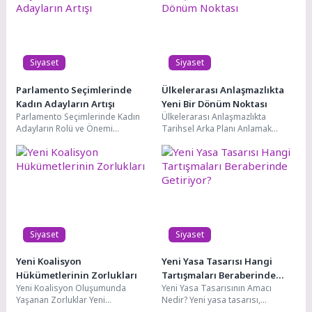
Siyaset
Siyaset
Parlamento Seçimlerinde
Ülkelerarası Anlaşmazlıkta
Kadın Adayların Artışı
Yeni Bir Dönüm Noktası
Parlamento Seçimlerinde Kadın
Ülkelerarası Anlaşmazlıkta
Adayların Rolü ve Önemi
Tarihsel Arka Planı Anlamak
Parlamento seçimlerinde kadın
Ülkelerarası anlaşmazlıkta
adayların varlığı, demokratik
tarihsel arka planı anlamak,
süreçlerin sağlıklı...
mevcut çatışmaların köklerini...
Siyaset
Siyaset
Yeni Koalisyon
Yeni Yasa Tasarısı Hangi
Hükümetlerinin Zorlukları
Tartışmaları Beraberinde
Yeni Koalisyon Oluşumunda
Yeni Yasa Tasarısının Amacı
Getiriyor?
Yaşanan Zorluklar Yeni
Nedir? Yeni yasa tasarısı,
koalisyonların kurulması, her
toplumun ihtiyaçlarına cevap