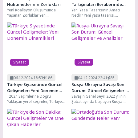
Hükümetlerinin Zorlukları
Tartışmaları Beraberinde
Yeni Koalisyon Oluşumunda
Yeni Yasa Tasarısının Amacı
Getiriyor?
Yaşanan Zorluklar Yeni
Nedir? Yeni yasa tasarısı,
koalisyonların kurulması, her
toplumun ihtiyaçlarına cevap
zaman belirli zorlukları
vermek ve mevcut sorunları...
beraberinde getirir. Bu...
Siyaset
Siyaset
06.12.2024 18:53
186
04.12.2024 22:41
85
Türkiye Siyasetinde Güncel
Rusya-Ukrayna Savaşı Son
Gelişmeler: Yeni Dönemin
Durum: Güncel Gelişmeler ve
2024 Seçimlerine Doğru
Savaşın Genel Seyri 2022 yılının
Dinamikleri
Analizler
Yaklaşan yerel seçimler, Türkiye
Şubat ayında başlayan Rusya-
siyaseti nin en sıcak gündem
Ukrayna savaşı, Avrupa'nın
maddelerinden biri....
doğusunda büyük bir jeopolitik...