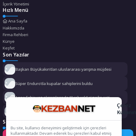
İçerik Yönetimi
Hızlı Menü
Ana Sayfa
Hakkımızda
Firma Rehberi
Künye
Keşfet
Son Yazılar
Başkan Büyükakın’dan uluslararası yarışma müjdesi
Süper Enduro’da kupalar sahiplerini buldu
Anne Şehir yaz akşamlarında “Arabesk” rüzgârı esti
Çerez
Kullanı
Didim Belediyesi dayanışmayı büyütüyor
Sosyal Medya
Bu site, kullanıcı deneyimini geliştirmek için çerezleri
kullanmaktadır. Devam ederek bu çerezleri kabul etmiş
Instagram
Facebook
Twitter