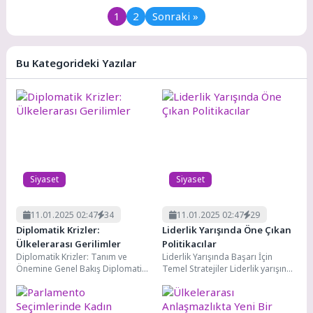
zaman belirli zorlukları
vermek ve mevcut sorunları...
1
2
Sonraki »
beraberinde getirir. Bu...
Bu Kategorideki Yazılar
Siyaset
Siyaset
11.01.2025 02:47
34
11.01.2025 02:47
29
Diplomatik Krizler:
Liderlik Yarışında Öne Çıkan
Ülkelerarası Gerilimler
Politikacılar
Diplomatik Krizler: Tanım ve
Liderlik Yarışında Başarı İçin
Önemine Genel Bakış Diplomatik
Temel Stratejiler Liderlik yarışında
krizler: ülkeler arasında meydana
başarı, birçok faktörün bir araya
gelen, genellikle siyasi,...
gelmesiyle elde...