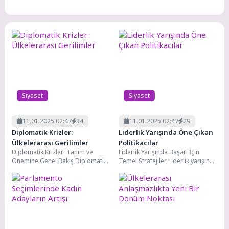
dalgalanmalar herkesin
başlayan iç savaş, bölgedeki
gündeminde. Döviz kurlarındaki
istikrarsızlığın ana...
hareketlilik, enflasyon oranları...
Siyaset
Siyaset
11.01.2025 02:47
34
11.01.2025 02:47
29
Diplomatik Krizler:
Liderlik Yarışında Öne Çıkan
Ülkelerarası Gerilimler
Politikacılar
Diplomatik Krizler: Tanım ve
Liderlik Yarışında Başarı İçin
Önemine Genel Bakış Diplomatik
Temel Stratejiler Liderlik yarışında
krizler: ülkeler arasında meydana
başarı, birçok faktörün bir araya
gelen, genellikle siyasi,...
gelmesiyle elde...