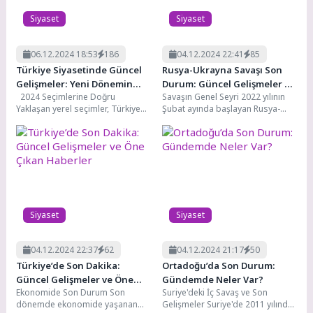
Siyaset
Siyaset
06.12.2024 18:53
186
04.12.2024 22:41
85
Türkiye Siyasetinde Güncel
Rusya-Ukrayna Savaşı Son
Gelişmeler: Yeni Dönemin
Durum: Güncel Gelişmeler ve
2024 Seçimlerine Doğru
Savaşın Genel Seyri 2022 yılının
Dinamikleri
Analizler
Yaklaşan yerel seçimler, Türkiye
Şubat ayında başlayan Rusya-
siyaseti nin en sıcak gündem
Ukrayna savaşı, Avrupa'nın
maddelerinden biri....
doğusunda büyük bir jeopolitik...
Siyaset
Siyaset
04.12.2024 22:37
62
04.12.2024 21:17
50
Türkiye’de Son Dakika:
Ortadoğu’da Son Durum:
Güncel Gelişmeler ve Öne
Gündemde Neler Var?
Ekonomide Son Durum Son
Suriye'deki İç Savaş ve Son
Çıkan Haberler
dönemde ekonomide yaşanan
Gelişmeler Suriye'de 2011 yılında