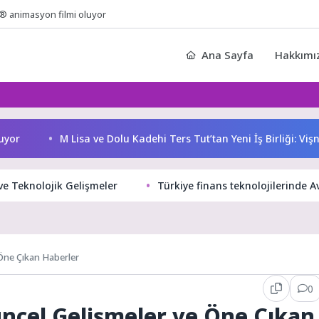
® animasyon filmi oluyor
Ana Sayfa
Hakkımı
M Lisa ve Dolu Kadehi Ters Tut’tan Yeni İş Birliği: Vişne
ve Teknolojik Gelişmeler
Türkiye finans teknolojilerinde A
 Öne Çıkan Haberler
0
üncel Gelişmeler ve Öne Çıkan