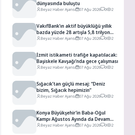
dünyasında buluştu
Beyaz Haber Ajansı
07 Ağu 2026
0
2
VakıfBank’ın aktif büyüklüğü yıllık
bazda yüzde 28 artışla 5,8 trilyon
TL’yi aştı
Beyaz Haber Ajansı
07 Ağu 2026
0
2
İzmit istikameti trafiğe kapatılacak:
Başiskele Kavşağı’nda gece çalışması
Beyaz Haber Ajansı
07 Ağu 2026
0
2
Sığacık’tan güçlü mesaj: “Deniz
bizim, Sığacık hepimizin”
Beyaz Haber Ajansı
07 Ağu 2026
0
2
Konya Büyükşehir’in Baba-Oğul
Kampı Ağustos Ayında da Devam
Edecek
Beyaz Haber Ajansı
07 Ağu 2026
0
2