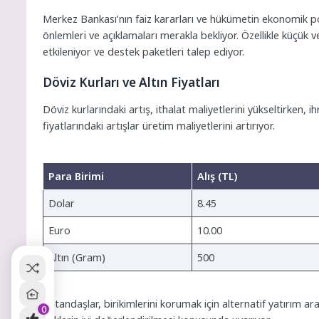
Merkez Bankası’nın faiz kararları ve hükümetin ekonomik poli
önlemleri ve açıklamaları merakla bekliyor. Özellikle küçük
etkileniyor ve destek paketleri talep ediyor.
Döviz Kurları ve Altın Fiyatları
Döviz kurlarındaki artış, ithalat maliyetlerini yükseltirken, 
fiyatlarındaki artışlar üretim maliyetlerini artırıyor.
Para Birimi
Alış (TL)
Dolar
8.45
Euro
10.00
Altın (Gram)
500
Vatandaşlar, birikimlerini korumak için alternatif yatırım a
0