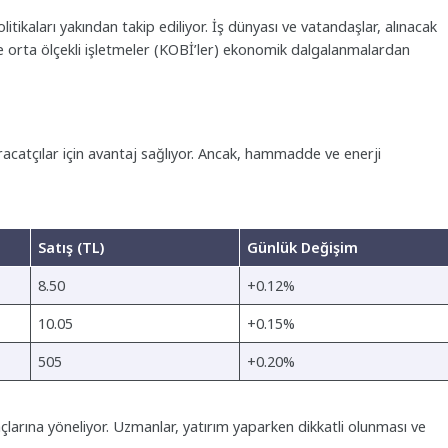
tikaları yakından takip ediliyor. İş dünyası ve vatandaşlar, alınacak
 ve orta ölçekli işletmeler (KOBİ’ler) ekonomik dalgalanmalardan
ihracatçılar için avantaj sağlıyor. Ancak, hammadde ve enerji
Satış (TL)
Günlük Değişim
8.50
+0.12%
10.05
+0.15%
505
+0.20%
raçlarına yöneliyor. Uzmanlar, yatırım yaparken dikkatli olunması ve