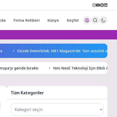
zda
Firma Rehberi
Künye
Keşfet
Gözde Demirbilek, NR1 Magazin’de: ‘Son assolist olarak var o
vrupa’yı geride bıraktı
Yeni Nesil Teknoloji İçin Etkili Ar
Tüm Kategoriler
Tüm
Kategoriler