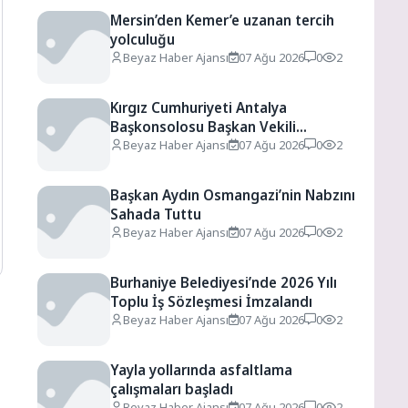
Mersin’den Kemer’e uzanan tercih
yolculuğu
Beyaz Haber Ajansı
07 Ağu 2026
0
2
Kırgız Cumhuriyeti Antalya
Başkonsolosu Başkan Vekili
Özdemir’i ziyaret etti
Beyaz Haber Ajansı
07 Ağu 2026
0
2
Başkan Aydın Osmangazi’nin Nabzını
Sahada Tuttu
Beyaz Haber Ajansı
07 Ağu 2026
0
2
Burhaniye Belediyesi’nde 2026 Yılı
Toplu İş Sözleşmesi İmzalandı
Beyaz Haber Ajansı
07 Ağu 2026
0
2
Yayla yollarında asfaltlama
çalışmaları başladı
Beyaz Haber Ajansı
07 Ağu 2026
0
2