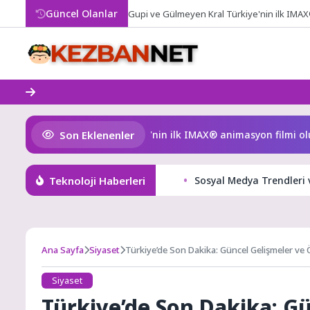
Skip
Güncel Olanlar
Gupi ve Gülmeyen Kral Türkiye'nin ilk IMAX
to
content
Son Eklenenler
ve Gülmeyen Kral Türkiye’nin ilk IMAX® animasyon filmi oluyor
Teknoloji Haberleri
Sosyal Medya Trendleri 
Ana Sayfa
Siyaset
Türkiye’de Son Dakika: Güncel Gelişmeler ve
Siyaset
Türkiye’de Son Dakika: G