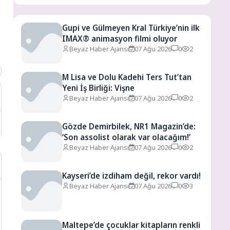
Gupi ve Gülmeyen Kral Türkiye’nin ilk
IMAX® animasyon filmi oluyor
Beyaz Haber Ajansı
07 Ağu 2026
0
2
M Lisa ve Dolu Kadehi Ters Tut’tan
Yeni İş Birliği: Vişne
Beyaz Haber Ajansı
07 Ağu 2026
0
2
Gözde Demirbilek, NR1 Magazin’de:
‘Son assolist olarak var olacağım!’
Beyaz Haber Ajansı
07 Ağu 2026
0
2
Kayseri’de izdiham değil, rekor vardı!
Beyaz Haber Ajansı
07 Ağu 2026
0
3
Maltepe’de çocuklar kitapların renkli