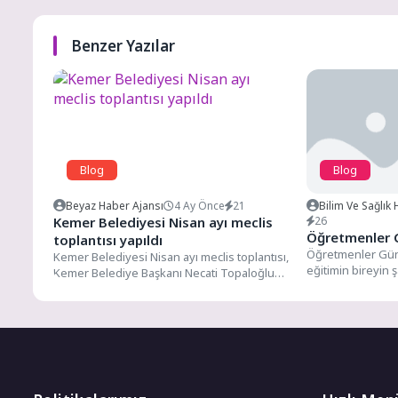
Benzer Yazılar
Blog
Blog
Beyaz Haber Ajansı
4 Ay Önce
21
Bilim Ve Sağlık
Kemer Belediyesi Nisan ayı meclis
26
Öğretmenler 
toplantısı yapıldı
Öğretmenler Gü
Kemer Belediyesi Nisan ayı meclis toplantısı,
eğitimin bireyin ş
Kemer Belediye Başkanı Necati Topaloğlu
kültürel devamlı
başkanlığında gerçekleştirildi.Kemer
köprüleri oluştura
Belediyesi Şehit...