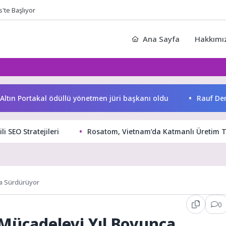
'te Başlıyor
Ana Sayfa
Hakkımı
n Portakal ödüllü yönetmen jüri başkanı oldu
Rauf Denktaş 
li SEO Stratejileri
Rosatom, Vietnam’da Katmanlı Üretim Te
ca Sürdürüyor
0
 Mücadeleyi Yıl Boyunca