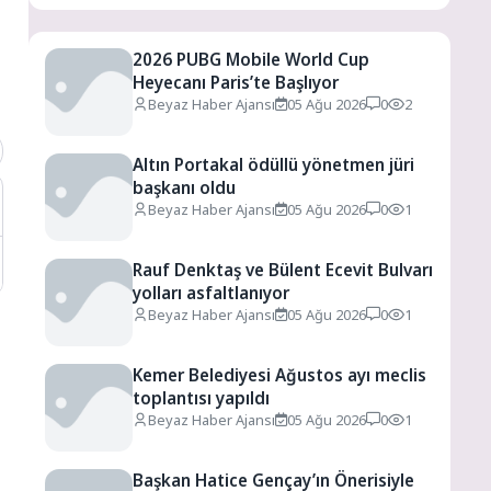
2026 PUBG Mobile World Cup
Heyecanı Paris’te Başlıyor
Beyaz Haber Ajansı
05 Ağu 2026
0
2
Altın Portakal ödüllü yönetmen jüri
başkanı oldu
Beyaz Haber Ajansı
05 Ağu 2026
0
1
Rauf Denktaş ve Bülent Ecevit Bulvarı
yolları asfaltlanıyor
Beyaz Haber Ajansı
05 Ağu 2026
0
1
Kemer Belediyesi Ağustos ayı meclis
toplantısı yapıldı
Beyaz Haber Ajansı
05 Ağu 2026
0
1
Başkan Hatice Gençay’ın Önerisiyle