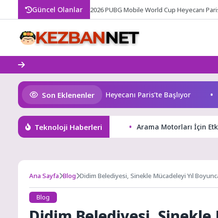
Skip
Güncel Olanlar
2026 PUBG Mobile World Cup Heyecanı Paris
to
content
Son Eklenenler
26 PUBG Mobile World Cup Heyecanı Paris’te Başlıyor
Altı
Teknoloji Haberleri
Arama Motorları İçin Etki
Ana Sayfa
Blog
Didim Belediyesi, Sinekle Mücadeleyi Yıl Boyun
Blog
Didim Belediyesi, Sinekle