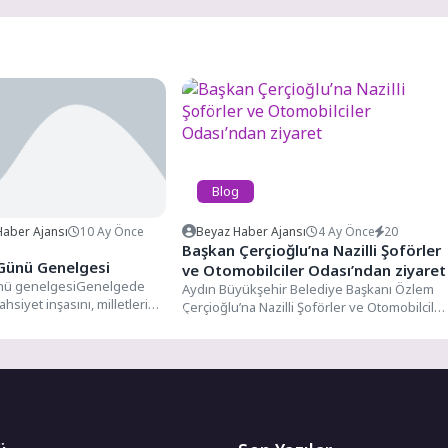
Blog
 Haber Ajansı
10 Ay Önce
Beyaz Haber Ajansı
4 Ay Önce
20
Başkan Çerçioğlu’na Nazilli Şoförler
Günü Genelgesi
ve Otomobilciler Odası’ndan ziyaret
nü genelgesiGenelgede
Aydın Büyükşehir Belediye Başkanı Özlem
ahsiyet inşasını, milletlerin
Çerçioğlu’na Nazilli Şoförler ve Otomobilciler
lığını ve geleceğe uzanan
Odası Başkanı Mehmet Üstaş ve...
n...