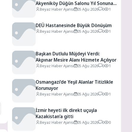
Akyeniköy Düğün Salonu Yıl Sonuna
Kadar Ücretsiz
Beyaz Haber Ajansı
05 Ağu 2026
0
1
DEÜ Hastanesinde Büyük Dönüşüm
Beyaz Haber Ajansı
05 Ağu 2026
0
1
Başkan Dutlulu Müjdeyi Verdi:
Akpınar Mesire Alanı Hizmete Açılıyor
Beyaz Haber Ajansı
05 Ağu 2026
0
1
Osmangazi’de Yeşil Alanlar Titizlikle
Korunuyor
Beyaz Haber Ajansı
05 Ağu 2026
0
1
İzmir heyeti ilk direkt uçuşla
Kazakistan’a gitti
Beyaz Haber Ajansı
05 Ağu 2026
0
0