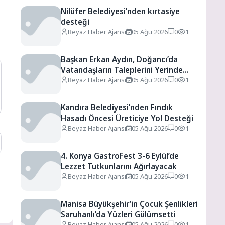
Nilüfer Belediyesi’nden kırtasiye
desteği
Beyaz Haber Ajansı
05 Ağu 2026
0
1
Başkan Erkan Aydın, Doğancı’da
Vatandaşların Taleplerini Yerinde
Dinledi
Beyaz Haber Ajansı
05 Ağu 2026
0
1
Kandıra Belediyesi’nden Fındık
Hasadı Öncesi Üreticiye Yol Desteği
Beyaz Haber Ajansı
05 Ağu 2026
0
1
4. Konya GastroFest 3-6 Eylül’de
Lezzet Tutkunlarını Ağırlayacak
Beyaz Haber Ajansı
05 Ağu 2026
0
1
Manisa Büyükşehir’in Çocuk Şenlikleri
Saruhanlı’da Yüzleri Gülümsetti
Beyaz Haber Ajansı
05 Ağu 2026
0
1