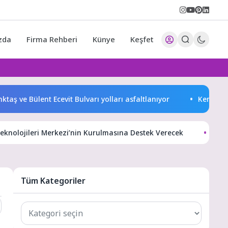
zda
Firma Rehberi
Künye
Keşfet
ve Bülent Ecevit Bulvarı yolları asfaltlanıyor
Kemer Belediy
knolojileri Merkezi’nin Kurulmasına Destek Verecek
Yere
Tüm Kategoriler
Tüm
Kategoriler