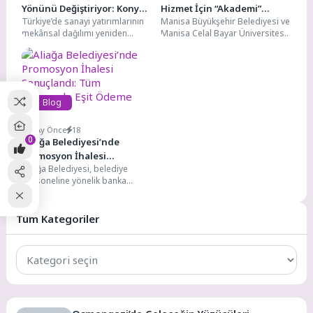
Yönünü Değiştiriyor: Konya
Hizmet İçin “Akademi”
Türkiye’de sanayi yatırımlarının
Manisa Büyükşehir Belediyesi ve
Yeni Üretim Dengesinde
Yolunda
mekânsal dağılımı yeniden
Manisa Celal Bayar Üniversitesi,
Stratejik Konuma Yerleşiyor
şekilleniyor. Marmara
mahalle muhtarlarının hizmet
havzasında yoğunlaşan üretim
kalitesini artırmak için
altyapısının, deprem riski ve...
“Muhtarlar...
Blog
4 Ay Önce
18
0
Aliağa Belediyesi’nde
Promosyon İhalesi
Aliağa Belediyesi, belediye
Sonuçlandı: Tüm Personele
personeline yönelik banka
Eşit Ödeme
promosyon ihalesini tamamladı.
Yoğun rekabete sahne olan ihale
süreci,...
Tüm Kategoriler
Tüm
Kategoriler