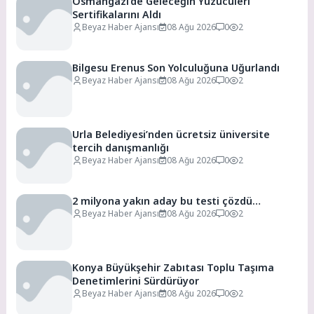
Osmangazi’de Geleceğin Yüzücüleri
Sertifikalarını Aldı
Beyaz Haber Ajansı
08 Ağu 2026
0
2
Bilgesu Erenus Son Yolculuğuna Uğurlandı
Beyaz Haber Ajansı
08 Ağu 2026
0
2
Urla Belediyesi’nden ücretsiz üniversite
tercih danışmanlığı
Beyaz Haber Ajansı
08 Ağu 2026
0
2
2 milyona yakın aday bu testi çözdü…
Beyaz Haber Ajansı
08 Ağu 2026
0
2
Konya Büyükşehir Zabıtası Toplu Taşıma
Denetimlerini Sürdürüyor
Beyaz Haber Ajansı
08 Ağu 2026
0
2