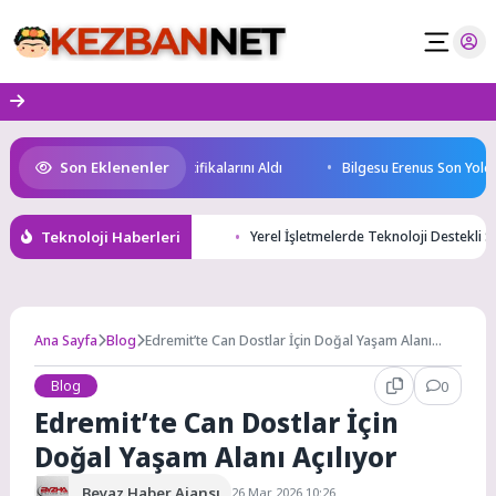
Skip
to
content
Son Eklenenler
 Geleceğin Yüzücüleri Sertifikalarını Aldı
Bilgesu Erenus Son Yolculu
Teknoloji Haberleri
Yerel İşletmelerde Teknoloji Destekli SE
Ana Sayfa
Blog
Edremit’te Can Dostlar İçin Doğal Yaşam Alanı
Açılıyor
Blog
0
Edremit’te Can Dostlar İçin
Doğal Yaşam Alanı Açılıyor
Beyaz Haber Ajansı
26 Mar 2026 10:26