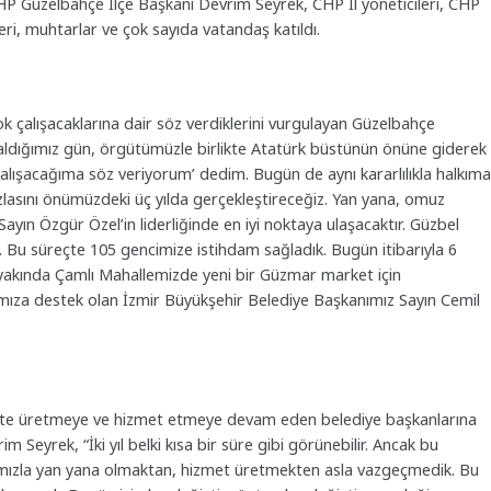
CHP Güzelbahçe İlçe Başkanı Devrim Seyrek, CHP İl yöneticileri, CHP
eri, muhtarlar ve çok sayıda vatandaş katıldı.
k çalışacaklarına dair söz verdiklerini vurgulayan Güzelbahçe
aldığımız gün, örgütümüzle birlikte Atatürk büstünün önüne giderek
çalışacağıma söz veriyorum’ dedim. Bugün de aynı kararlılıkla halkım
azlasını önümüzdeki üç yılda gerçekleştireceğiz. Yan yana, omuz
yın Özgür Özel’in liderliğinde en iyi noktaya ulaşacaktır. Güzbel
 Bu süreçte 105 gencimize istihdam sağladık. Bugün itibarıyla 6
yakında Çamlı Mahallemizde yeni bir Güzmar market için
amıza destek olan İzmir Büyükşehir Belediye Başkanımız Sayın Cemil
kte üretmeye ve hizmet etmeye devam eden belediye başkanlarına
 Seyrek, “İki yıl belki kısa bir süre gibi görünebilir. Ancak bu
lkımızla yan yana olmaktan, hizmet üretmekten asla vazgeçmedik. Bu