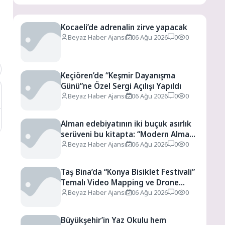
Kocaeli’de adrenalin zirve yapacak
Beyaz Haber Ajansı
06 Ağu 2026
0
0
Keçiören’de “Keşmir Dayanışma
Günü”ne Özel Sergi Açılışı Yapıldı
Beyaz Haber Ajansı
06 Ağu 2026
0
0
Alman edebiyatının iki buçuk asırlık
serüveni bu kitapta: “Modern Alman
Edebiyatı”
Beyaz Haber Ajansı
06 Ağu 2026
0
0
Taş Bina’da “Konya Bisiklet Festivali”
Temalı Video Mapping ve Drone
Gösterisi Yapıldı
Beyaz Haber Ajansı
06 Ağu 2026
0
0
Büyükşehir’in Yaz Okulu hem