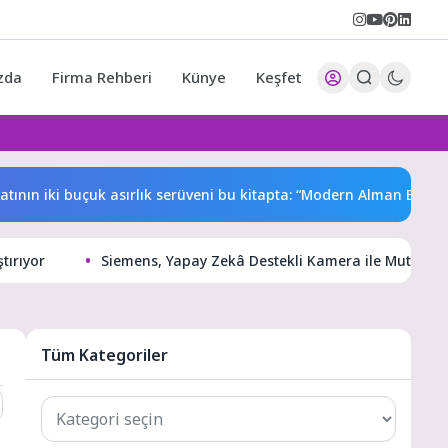
zda
Firma Rehberi
Künye
Keşfet
 iki buçuk asırlık serüveni bu kitapta: “Modern Alman Edebiyatı”
tırıyor
Siemens, Yapay Zekâ Destekli Kamera ile Mutfağa Y
Tüm Kategoriler
Tüm
Kategoriler