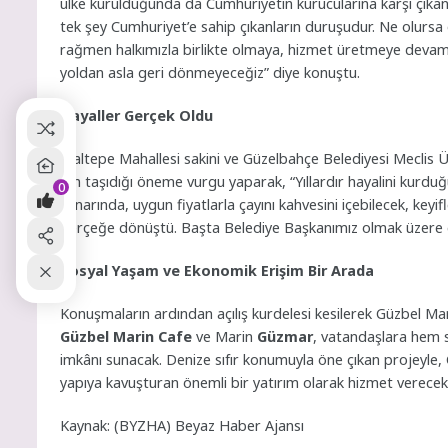
ülke kurulduğunda da Cumhuriyetin kurucularına karşı çıka
tek şey Cumhuriyet’e sahip çıkanların duruşudur. Ne olur
rağmen halkımızla birlikte olmaya, hizmet üretmeye devam e
yoldan asla geri dönmeyeceğiz” diye konuştu.
Hayaller Gerçek Oldu
Maltepe Mahallesi sakini ve Güzelbahçe Belediyesi Meclis
için taşıdığı öneme vurgu yaparak, “Yıllardır hayalini kurd
0
kenarında, uygun fiyatlarla çayını kahvesini içebilecek, keyif
gerçeğe dönüştü. Başta Belediye Başkanımız olmak üzere 
Sosyal Yaşam ve Ekonomik Erişim Bir Arada
Konuşmaların ardından açılış kurdelesi kesilerek Güzbel Ma
Güzbel Marin Cafe
ve Marin
Güzmar
, vatandaşlara hem s
imkânı sunacak. Denize sıfır konumuyla öne çıkan projeyle, Gü
yapıya kavuşturan önemli bir yatırım olarak hizmet verecek
Kaynak: (BYZHA) Beyaz Haber Ajansı