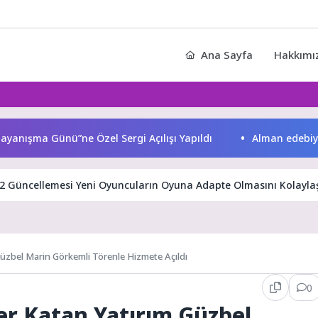
Ana Sayfa
Hakkımı
ışma Günü”ne Özel Sergi Açılışı Yapıldı
Alman edebiyatının
2 Güncellemesi Yeni Oyuncuların Oyuna Adapte Olmasını Kolaylaş
Güzbel Marin Görkemli Törenle Hizmete Açıldı
0
er Katan Yatırım Güzbel