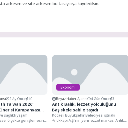
ta adresim ve site adresim bu tarayıcıya kaydedilsin.
Ekonomi
ansı
2 Ay Önce
10
Beyaz Haber Ajansı
4 Gün Önce
3
ith Taiwan 2026’
Antik Balık, lezzet yolculuğunu
 Önerisi Kampanyası
Başiskele sahile taşıdı
ve sağlıklı yaşam
Kocaeli Büyükşehir Belediyesi iştiraki
esel ölçekte genişlemesini
Antikkapı A.Ş.’nin yeni lezzet markası Antik
uslararası iş birliklerini
Balık, vatandaşlardan gelen yoğun talep...