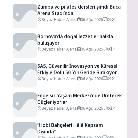
Zumba ve pilates dersleri şimdi Buca
a
Arena Stadı’nda
Beyaz Haber Ajansı
06 Ağu 2026
0
1
Bornova’da doğal lezzetler halkla
buluşuyor
Beyaz Haber Ajansı
06 Ağu 2026
0
1
SAS, Güvenilir İnovasyon ve Küresel
Etkiyle Dolu 50 Yılı Geride Bırakıyor
Beyaz Haber Ajansı
06 Ağu 2026
0
1
Engelsiz Yaşam Merkezi’nde Üreterek
Güçleniyorlar
Beyaz Haber Ajansı
06 Ağu 2026
0
1
“Hobi Bahçeleri Hâlâ Kapsam
Dışında”
Beyaz Haber Ajansı
06 Ağu 2026
0
1