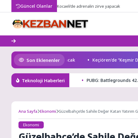
Skip
Güncel Olanlar
Kocaeli’de adrenalin zirve yapacak
to
content
Son Eklenenler
aeli’de adrenalin zirve yapacak
Keçiören’de “Keşmir Dayan
Teknoloji Haberleri
PUBG: Battlegrounds 42.
Ana Sayfa
Ekonomi
Güzelbahçe’de Sahile Değer Katan Yatırım 
Ekonomi
Güzelbahçe’de Sahile Değ