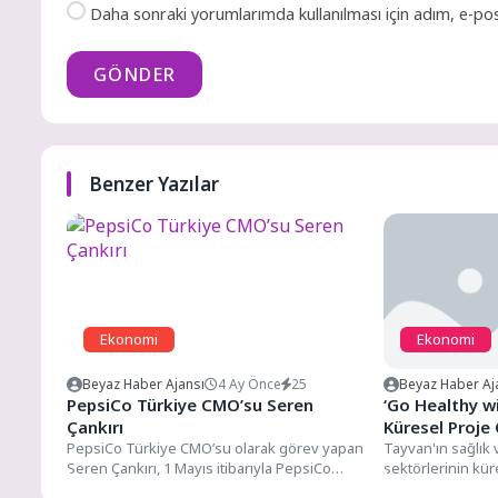
Daha sonraki yorumlarımda kullanılması için adım, e-pos
GÖNDER
Benzer Yazılar
Ekonomi
Ekonomi
Beyaz Haber Ajansı
4 Ay Önce
25
Beyaz Haber Aj
PepsiCo Türkiye CMO’su Seren
‘Go Healthy w
Çankırı
Küresel Proje
PepsiCo Türkiye CMO’su olarak görev yapan
Başladı
Tayvan'ın sağlık 
Seren Çankırı, 1 Mayıs itibarıyla PepsiCo
sektörlerinin kür
Birleşik Krallık ve...
hızlandırmak ve ul