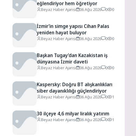
eğlendiriyor hem öğretiyor
Beyaz Haber Ajansı
06 Ağu 2026
0
0
İzmir’in simge yapısı Cihan Palas
yeniden hayat buluyor
Beyaz Haber Ajansı
06 Ağu 2026
0
0
a
Başkan Tugay’dan Kazakistan iş
dünyasına İzmir daveti
Beyaz Haber Ajansı
06 Ağu 2026
0
0
Kaspersky: Doğru BT alışkanlıkları
siber dayanıklılığı güçlendiriyor
Beyaz Haber Ajansı
06 Ağu 2026
0
1
30 ilçeye 4,6 milyar liralık yatırım
Beyaz Haber Ajansı
06 Ağu 2026
0
1