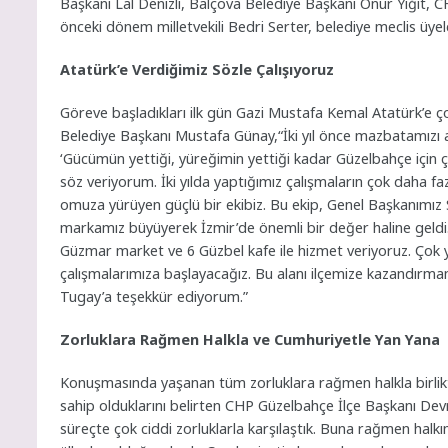
Başkanı Lal Denizli, Balçova Belediye Başkanı Onur Yiğit, 
önceki dönem milletvekili Bedri Serter, belediye meclis üyel
Atatürk’e Verdiğimiz Sözle Çalışıyoruz
Göreve başladıkları ilk gün Gazi Mustafa Kemal Atatürk’e ço
Belediye Başkanı Mustafa Günay,“İki yıl önce mazbatamızı 
‘Gücümün yettiği, yüreğimin yettiği kadar Güzelbahçe için 
söz veriyorum. İki yılda yaptığımız çalışmaların çok daha f
omuza yürüyen güçlü bir ekibiz. Bu ekip, Genel Başkanımız Sa
markamız büyüyerek İzmir’de önemli bir değer haline geldi.
Güzmar market ve 6 Güzbel kafe ile hizmet veriyoruz. Çok 
çalışmalarımıza başlayacağız. Bu alanı ilçemize kazandırm
Tugay’a teşekkür ediyorum.”
Zorluklara Rağmen Halkla ve Cumhuriyetle Yan Yana
Konuşmasında yaşanan tüm zorluklara rağmen halkla birli
sahip olduklarını belirten CHP Güzelbahçe İlçe Başkanı Devrim
süreçte çok ciddi zorluklarla karşılaştık. Buna rağmen ha