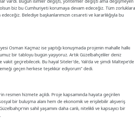
nlar vardı. Bugün isimler değişti, yöntemler değişti ama değişmeyen
sa olsun biz bu Cumhuriyeti korumaya devam edeceğiz. Tüm zorluklar
deceğiz. Belediye başkanlarımızın cesareti ve kararlılığıyla bu
 Üyesi Osman Kaçmaz ise yaptığı konuşmada projenin mahalle halkı
uğumuz bir tabloyu bugün yaşıyoruz. Artık Güzelbahçeliler deniz
le vakit geçirebilecek. Bu hayal Siteler’de, Yalı’da ve şimdi Maltepe’de
emeği geçen herkese teşekkür ediyorum” dedi.
rin resmen hizmete açıldı. Proje kapsamında hayata geçirilen
osyal bir buluşma alanı hem de ekonomik ve erişilebilir alışveriş
zelbahçe’nin sahil yaşamını daha canlı, nitelikli ve kapsayıcı bir
.