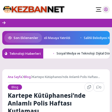
Skip
to
content
Son Eklenenler
eleceği ve Yatırım Potansiyeli Masaya Yatırıldı
Salihli Belediyesi Keli
Teknoloji Haberleri
Sosyal Medya ve Teknoloji: Dijital Dö
Ana Sayfa
Blog
Kartepe Kütüphanesi’nde Anlamlı Polis Haftası
Kutlaması
Blog
0
Kartepe Kütüphanesi’nde
Anlamlı Polis Haftası
Kutlaması