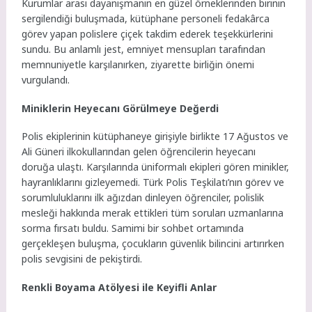
Kurumlar arası dayanışmanın en güzel örneklerinden birinin
sergilendiği buluşmada, kütüphane personeli fedakârca
görev yapan polislere çiçek takdim ederek teşekkürlerini
sundu. Bu anlamlı jest, emniyet mensupları tarafından
memnuniyetle karşılanırken, ziyarette birliğin önemi
vurgulandı.
Miniklerin Heyecanı Görülmeye Değerdi
Polis ekiplerinin kütüphaneye girişiyle birlikte 17 Ağustos ve
Ali Güneri ilkokullarından gelen öğrencilerin heyecanı
doruğa ulaştı. Karşılarında üniformalı ekipleri gören minikler,
hayranlıklarını gizleyemedi. Türk Polis Teşkilatı’nın görev ve
sorumluluklarını ilk ağızdan dinleyen öğrenciler, polislik
mesleği hakkında merak ettikleri tüm soruları uzmanlarına
sorma fırsatı buldu. Samimi bir sohbet ortamında
gerçekleşen buluşma, çocukların güvenlik bilincini artırırken
polis sevgisini de pekiştirdi.
Renkli Boyama Atölyesi ile Keyifli Anlar