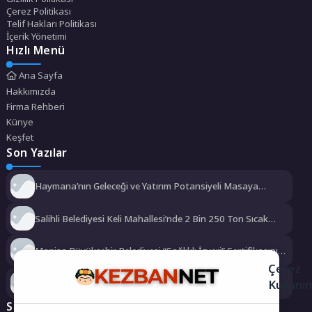
Çerez Politikası
Telif Hakları Politikası
İçerik Yönetimi
Hızlı Menü
Ana Sayfa
Hakkımızda
Firma Rehberi
Künye
Keşfet
Son Yazılar
Haymana’nın Geleceği ve Yatırım Potansiyeli Masaya
Yatırıldı
Salihli Belediyesi Keli Mahallesi’nde 2 Bin 250 Ton Sıcak
Asfalt Çalışmasını Tamamladı
Manisa Büyükşehir Belediyesi “Sağlıklı İşyeri” Sertifikasını
Aldı
Çerez
Kullanı
Büyükşehir’den Darıca’ya modern ulaşım yatırımı
Sosyal Medya