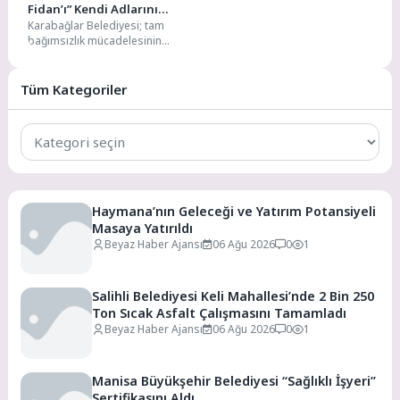
Fidan’ı” Kendi Adlarını
Karabağlar Belediyesi; tam
Taşıyan Parkta Andı
bağımsızlık mücadelesinin
sembol isimleri Deniz Gezmiş,
Hüseyin İnan ve Yusuf Aslan’ı,
idam...
Tüm Kategoriler
Tüm
Kategoriler
Haymana’nın Geleceği ve Yatırım Potansiyeli
Masaya Yatırıldı
Beyaz Haber Ajansı
06 Ağu 2026
0
1
Salihli Belediyesi Keli Mahallesi’nde 2 Bin 250
Ton Sıcak Asfalt Çalışmasını Tamamladı
Beyaz Haber Ajansı
06 Ağu 2026
0
1
Manisa Büyükşehir Belediyesi “Sağlıklı İşyeri”
Sertifikasını Aldı