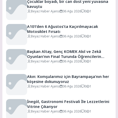
Çocuklar boyadı, bir can dost yeni yuvasına
kavuştu
Beyaz Haber Ajansı
06 Ağu 2026
0
1
A101’den 6 Ağustos’ta Kaçırılmayacak
Motosiklet Fırsatı
Beyaz Haber Ajansı
06 Ağu 2026
0
1
Başkan Altay, Genç KOMEK Akıl ve Zekâ
Oyunları’nın Final Turunda Öğrencilerin
Heyecanını Paylaştı
Beyaz Haber Ajansı
06 Ağu 2026
0
1
Akın: Komşularımız için Bayrampaşa’nın her
köşesine dokunuyoruz
Beyaz Haber Ajansı
06 Ağu 2026
0
1
İnegöl, Gastronomi Festivali İle Lezzetlerini
Vitrine Çıkarıyor
Beyaz Haber Ajansı
06 Ağu 2026
0
1