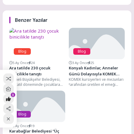
Benzer Yazılar
Blog
Blog
5 Ay Önce
24
3 Ay Önce
25
Ara tatilde 230 çocuk
Konyalı Kadınlar, Anneler
binicilikle tanıştı
Günü Dolayısıyla KOMEK
Kocaeli Büyükşehir Belediyesi,
KOMEK kursiyerleri ve mezunları
Pazarı’nda Buluştu
ara tatil döneminde çocuklara
tarafından üretilen el emeği
unutulmaz bir deneyim yaşattı.
ürünler, Anneler Günü dolayısıyla
0
7-12 yaş arası çocuklara...
kadınların ekonomik hayata...
Blog
3 Ay Önce
19
Karabağlar Belediyesi “Üç