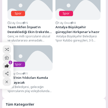
Spor
Spor
2 Ay Önce
15
1 Ay Önce
10
Team Akfen İnşaat’ın
Antalya Büyükşehir
Desteklediği Ekin Ereke’den
güreşçileri Kırkpınar’a hazır
Genç ve milli sporcuların ulusal
Antalya Büyükşehir Belediyesi
Dünya Kupası’nda
ve uluslararası arenadaki
Spor Kulübü güreşçileri, 3-5
Gururlandıran Başarı
gelişimlerini desteklemek
Temmuz 2026 tarihleri arasında
amacıyla hayata geçirilen Team
bu yıl 665’ncisi
Akfen...
gerçekleştirilecek...
0
Spor
1 Ay Önce
11
Dikili’nin Yıldızları Kumda
Parlayacak
Dikili Belediyesi, geleceğin
sporcularını plaj voleybolunda
buluşturuyor. 6-12 Temmuz
tarihleri arasında ilk kez
düzenlenecek turnuvada,...
Tüm Kategoriler