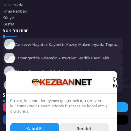
Hakkımızda
Firma Rehberi
Künye
Keşfet
Son Yazılar
Cansever Hayatını Kaybetti: Kuzey Makedonya’da Toprağa
Verilecek
Osmangazi’de Geleceğin Yüzücüleri Sertifikalarını Aldı
Bilgesu Erenus Son Yolculuğuna Uğurlandı
Çerez
Kullanı
Urla Belediyesi’nden ücretsiz üniversite tercih danışmanlığı
Sosyal Medya
Bu site, kullanıcı deneyimini geliştirmek için çerezleri
kullanmaktadır. Devam ederek bu çerezleri kabul etmiş
Instagram
Facebook
Twitter
olursunuz.
LinkedIn
YouTube
TikTok
Kabul Et
Reddet