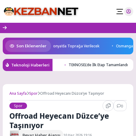
Skip
to
content
Son Eklenenler
atını Kaybetti: Kuzey Makedonya’da Toprağa Verilecek
Osmangazi’de G
Teknoloji Haberleri
TEKNOSEL’de İlk Etap Tamamlandı
Ana Sayfa
Spor
Offroad Heyecanı Düzce’ye Taşınıyor
Spor
0
Offroad Heyecanı Düzce’ye
Taşınıyor
Beyaz Haber Ajansı
10 Haz 2026 19:16