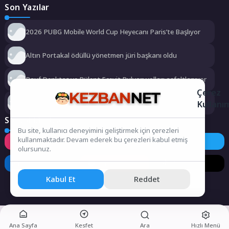
Son Yazılar
2026 PUBG Mobile World Cup Heyecanı Paris’te Başlıyor
Altın Portakal ödüllü yönetmen jüri başkanı oldu
Rauf Denktaş ve Bülent Ecevit Bulvarı yolları asfaltlanıyor
Çerez
Kemer Belediyesi Ağustos ayı meclis toplantısı yapıldı
Kullanı
Sosyal Medya
Bu site, kullanıcı deneyimini geliştirmek için çerezleri
kullanmaktadır. Devam ederek bu çerezleri kabul etmiş
Instagram
Facebook
Twitter
olursunuz.
LinkedIn
YouTube
TikTok
Kabul Et
Reddet
Ana Sayfa
Kesfet
Ara
Hızlı Menü