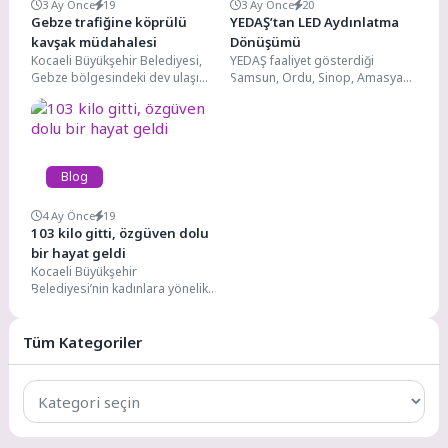
3 Ay Önce
19
3 Ay Önce
20
Gebze trafiğine köprülü
YEDAŞ’tan LED Aydınlatma
kavşak müdahalesi
Dönüşümü
Kocaeli Büyükşehir Belediyesi,
YEDAŞ faaliyet gösterdiği
Gebze bölgesindeki dev ulaşım
Samsun, Ordu, Sinop, Amasya
yatırımı olan “Eskihisar Feribot
ve Çorum illerinde enerji
Yolu-Cengiz Topel Caddesi
verimliliğini artırmak, çevresel
Kesişimi...
etkiyi...
Blog
4 Ay Önce
19
103 kilo gitti, özgüven dolu
bir hayat geldi
Kocaeli Büyükşehir
Belediyesi’nin kadınlara yönelik
hayata geçirdiği Anne Şehir
Merkezleri, kadınların hayatına
dokunmaya devam ediyor....
Tüm Kategoriler
Tüm
Kategoriler