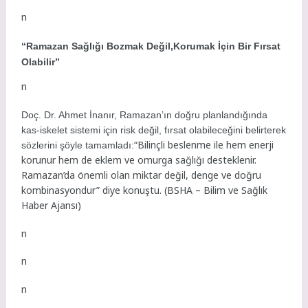
n
“Ramazan Sağlığı Bozmak Değil,Korumak İçin Bir Fırsat
Olabilir”
n
Doç. Dr. Ahmet İnanır, Ramazan’ın doğru planlandığında
kas-iskelet sistemi için risk değil, fırsat olabileceğini belirterek
“Bilinçli beslenme ile hem enerji
sözlerini şöyle tamamladı:
korunur hem de eklem ve omurga sağlığı desteklenir.
Ramazan’da önemli olan miktar değil, denge ve doğru
kombinasyondur” diye konuştu. (BSHA – Bilim ve Sağlık
Haber Ajansı)
n
n
n