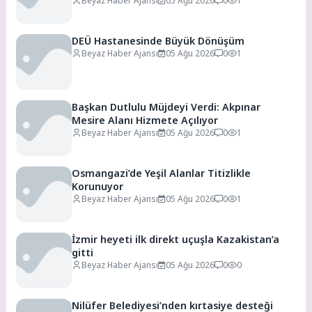
Ücretsiz
Beyaz Haber Ajansı
05 Ağu 2026
0
1
DEÜ Hastanesinde Büyük Dönüşüm
Beyaz Haber Ajansı
05 Ağu 2026
0
1
Başkan Dutlulu Müjdeyi Verdi: Akpınar
Mesire Alanı Hizmete Açılıyor
Beyaz Haber Ajansı
05 Ağu 2026
0
1
Osmangazi’de Yeşil Alanlar Titizlikle
Korunuyor
Beyaz Haber Ajansı
05 Ağu 2026
0
1
İzmir heyeti ilk direkt uçuşla Kazakistan’a
gitti
Beyaz Haber Ajansı
05 Ağu 2026
0
0
Nilüfer Belediyesi’nden kırtasiye desteği