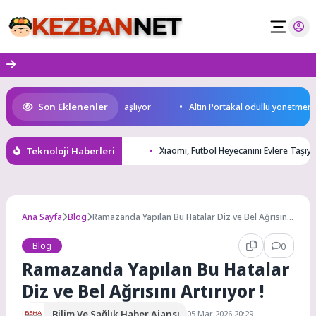
Skip
to
content
Son Eklenenler
d Cup Heyecanı Paris’te Başlıyor
Altın Portakal ödüllü yönetmen jüri
Teknoloji Haberleri
Xiaomi, Futbol Heyecanını Evlere Taşı
Ana Sayfa
Blog
Ramazanda Yapılan Bu Hatalar Diz ve Bel Ağrısını
Artırıyor !
Blog
0
Ramazanda Yapılan Bu Hatalar
Diz ve Bel Ağrısını Artırıyor !
Bilim Ve Sağlık Haber Ajansı
05 Mar 2026 20:29