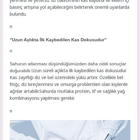
yenmesi ve yetersiz su tüketiminin kas kaybına ve eklem içi
basınç artışına yol açabileceğini belirterek önemli uyarılarda
bulundu.
n
“Uzun Açlıkta İlk Kaybedilen Kas Dokusudur”
n
Sahurun atlanması düşündüğümüzden daha ciddi sonuçlar
Uzun süreli açlıkta ilk kaybedilen kas dokusudur.
doğurabilir.
Kas zayıflığı diz ve bel üzerindeki yükü artırır. Özellikle bel
fıtığı, diz kireçlenmesi ve omurga problemleri olan kişilerde
ağrılar artabilir.Sahurda mutlaka protein, lif ve sağlıklı yağ
kombinasyonu yapılması gerekir.
n