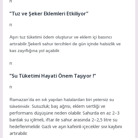
n
”Tuz ve Şeker Eklemleri Etkiliyor”
n
Aşırı tuz tüketimi ödem oluşturur ve eklem içi basıncı
artırabilir.Şekerli sahur tercihleri de gün içinde halsizlik ve
kas zayıflığına yol açabilir.
n
”Su Tüketimi Hayati Önem Taşıyor !”
n
Ramazan’da en sık yapılan hatalardan biri yetersiz su
Susuzluk; baş ağrısı, eklem sertliği ve
tüketimidir.
performans düşüşüne neden olabilir. Sahurda en az 2–3
bardak su içilmeli, iftar ile sahur arasında 2–2,5 litre su
hedeflenmelidir. Gazlı ve aşırı kafeinli içecekler sıvı kaybını
artırabilir.