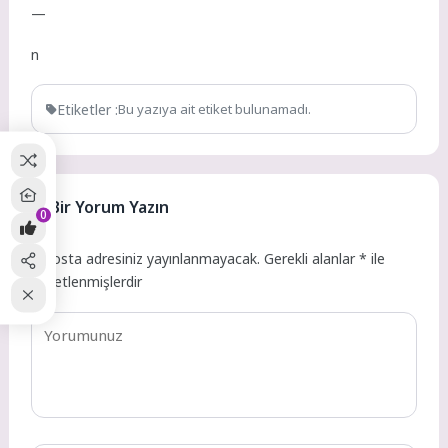
—
n
Etiketler :
Bu yazıya ait etiket bulunamadı.
Bir Yorum Yazın
0
E-posta adresiniz yayınlanmayacak.
Gerekli alanlar
*
ile
işaretlenmişlerdir