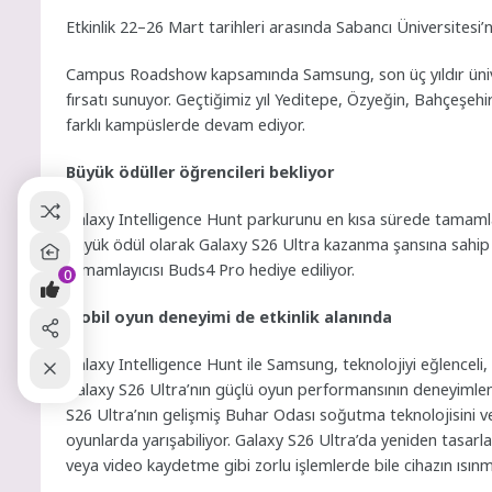
Etkinlik 22–26 Mart tarihleri arasında Sabancı Üniversitesi’n
Campus Roadshow kapsamında Samsung, son üç yıldır üniv
fırsatı sunuyor. Geçtiğimiz yıl Yeditepe, Özyeğin, Bahçeşehi
farklı kampüslerde devam ediyor.
Büyük ödüller öğrencileri bekliyor
Galaxy Intelligence Hunt parkurunu en kısa sürede tamamlay
büyük ödül olarak Galaxy S26 Ultra kazanma şansına sahip 
tamamlayıcısı Buds4 Pro hediye ediliyor.
0
Mobil oyun deneyimi de etkinlik alanında
Galaxy Intelligence Hunt ile Samsung, teknolojiyi eğlenceli, 
Galaxy S26 Ultra’nın güçlü oyun performansının deneyimlene
S26 Ultra’nın gelişmiş Buhar Odası soğutma teknolojisini v
oyunlarda yarışabiliyor. Galaxy S26 Ultra’da yeniden tasarla
veya video kaydetme gibi zorlu işlemlerde bile cihazın ısınma