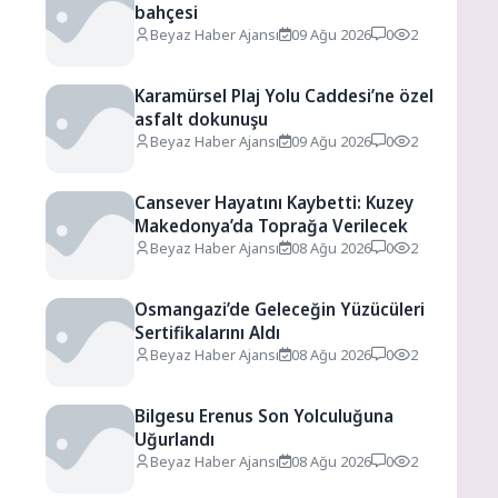
bahçesi
Beyaz Haber Ajansı
09 Ağu 2026
0
2
Karamürsel Plaj Yolu Caddesi’ne özel
asfalt dokunuşu
Beyaz Haber Ajansı
09 Ağu 2026
0
2
Cansever Hayatını Kaybetti: Kuzey
Makedonya’da Toprağa Verilecek
Beyaz Haber Ajansı
08 Ağu 2026
0
2
Osmangazi’de Geleceğin Yüzücüleri
Sertifikalarını Aldı
Beyaz Haber Ajansı
08 Ağu 2026
0
2
Bilgesu Erenus Son Yolculuğuna
Uğurlandı
Beyaz Haber Ajansı
08 Ağu 2026
0
2