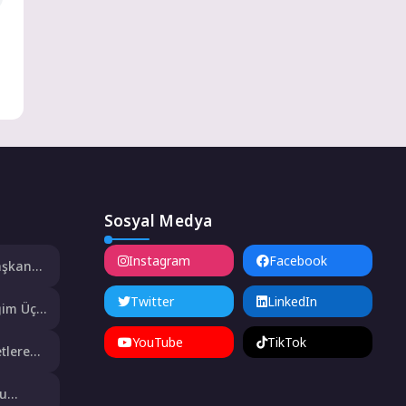
Sosyal Medya
Instagram
Facebook
aşkan
Twitter
LinkedIn
ğim Üç
 Mahmut
YouTube
TikTok
Duygusal
tlere
Su