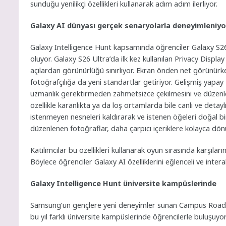
sunduğu yenilikçi özellikleri kullanarak adım adım ilerliyor.
Galaxy AI dünyası gerçek senaryolarla deneyimleniyo
Galaxy Intelligence Hunt kapsamında öğrenciler Galaxy S26 s
oluyor. Galaxy S26 Ultra’da ilk kez kullanılan Privacy Displa
açılardan görünürlüğü sınırlıyor. Ekran önden net görünürke
fotoğrafçılığa da yeni standartlar getiriyor. Gelişmiş yapay z
uzmanlık gerektirmeden zahmetsizce çekilmesini ve düzenlen
özellikle karanlıkta ya da loş ortamlarda bile canlı ve detaylı
istenmeyen nesneleri kaldırarak ve istenen öğeleri doğal bir
düzenlenen fotoğraflar, daha çarpıcı içeriklere kolayca dönü
Katılımcılar bu özellikleri kullanarak oyun sırasında karşıla
Böylece öğrenciler Galaxy AI özelliklerini eğlenceli ve inter
Galaxy Intelligence Hunt üniversite kampüslerinde
Samsung’un gençlere yeni deneyimler sunan Campus Roadshow
bu yıl farklı üniversite kampüslerinde öğrencilerle buluşuyor