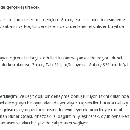
de gerçekleştirilecek.
ersite kampüslerinde gençlere Galaxy ekosistemini deneyimleme
r, Sabancı ve Koç Üniversitelerinde düzenlenen etkinlikler bu yıl da
an öğrenciler büyük ödülleri kazanma şansı elde ediyor. Birinci,
olurken, ikinciye Galaxy Tab S11, üçüncüye ise Galaxy S26’nın doğal
etkileşimli ve keşif dolu bir deneyime dönüştürüyor. Etkinlik alanında
bileceği ayrı bir oyun alanı da yer alıyor. Öğrenciler burada Galaxy
e gelişmiş oyun performansını deneyimleyerek birbirleriyle mobil
nan Buhar Odası, cihazdaki ısı dağılımını iyileştirerek, oyun oynarken
masını ve akıcı bir şekilde çalışmasını sağlıyor.