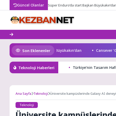
Skip
Güncel Olanlar
Süper Enduro’da start Başkan Büyükakın’da
to
content
Son Eklenenler
er Enduro’da start Başkan Büyükakın’dan
Cansever ‘Güven
Teknoloji Haberleri
Türkiye’nin Tasarım Hafı
Ana Sayfa
Teknoloji
Üniversite kampüslerinde Galaxy AI deneyi
Teknoloji
Üniversite kampüslerinde