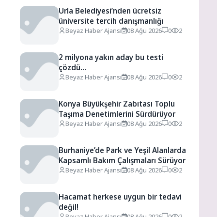
Urla Belediyesi’nden ücretsiz
üniversite tercih danışmanlığı
Beyaz Haber Ajansı
08 Ağu 2026
0
2
2 milyona yakın aday bu testi
çözdü…
Beyaz Haber Ajansı
08 Ağu 2026
0
2
Konya Büyükşehir Zabıtası Toplu
Taşıma Denetimlerini Sürdürüyor
Beyaz Haber Ajansı
08 Ağu 2026
0
2
Burhaniye’de Park ve Yeşil Alanlarda
Kapsamlı Bakım Çalışmaları Sürüyor
Beyaz Haber Ajansı
08 Ağu 2026
0
2
Hacamat herkese uygun bir tedavi
değil!
Beyaz Haber Ajansı
08 Ağu 2026
0
2