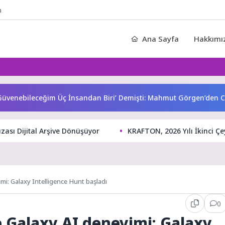
n
Ana Sayfa
Hakkımı
ebileceğim Üç İnsandan Biri’ Demişti: Mahmut Görgen’den Canse
zası Dijital Arşive Dönüşüyor
KRAFTON, 2026 Yılı İkinci Çey
mi: Galaxy Intelligence Hunt başladı
0
 Galaxy AI deneyimi: Galaxy