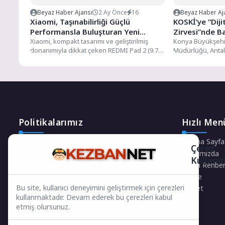
Beyaz Haber Ajansı
2 Ay Önce
16
Beyaz Haber Aj
Xiaomi, Taşınabilirliği Güçlü
KOSKİ’ye “Dijit
Performansla Buluşturan Yeni
Zirvesi”nde Ba
REDMI Pad 2’yi Tanıttı
Xiaomi, kompakt tasarımı ve geliştirilmiş
Konya Büyükşehi
donanımıyla dikkat çeken REDMI Pad 2 (9.7
Müdürlüğü, Antal
inç) modelini Türkiye’de...
tarafından düzenle
Zirvesi”nde...
Politikalarımız
Hızlı Men
Gizlilik Politikası
Ana Sayfa
Çerez
Çerez Politikası
Hakkımızda
Kullanı
Telif Hakları Politikası
Firma Rehber
İçerik Yönetimi
Künye
Bu site, kullanıcı deneyimini geliştirmek için çerezleri
Keşfet
kullanmaktadır. Devam ederek bu çerezleri kabul
etmiş olursunuz.