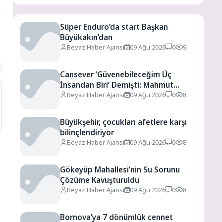
Süper Enduro’da start Başkan
Büyükakın’dan
Beyaz Haber Ajansı
09 Ağu 2026
0
9
Cansever ‘Güvenebileceğim Üç
İnsandan Biri’ Demişti: Mahmut
Görgen’den Cansever’e Duygusal
Beyaz Haber Ajansı
09 Ağu 2026
0
8
Veda
Büyükşehir, çocukları afetlere karşı
bilinçlendiriyor
Beyaz Haber Ajansı
09 Ağu 2026
0
8
Gökeyüp Mahallesi’nin Su Sorunu
Çözüme Kavuşturuldu
Beyaz Haber Ajansı
09 Ağu 2026
0
8
Bornova’ya 7 dönümlük cennet