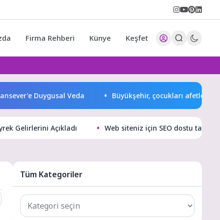
zda
Firma Rehberi
Künye
Keşfet
ver’e Duygusal Veda
Büyükşehir, çocukları afetlere karşı b
rek Gelirlerini Açıkladı
Web siteniz için SEO dostu tasarım
Tüm Kategoriler
Tüm
Kategoriler