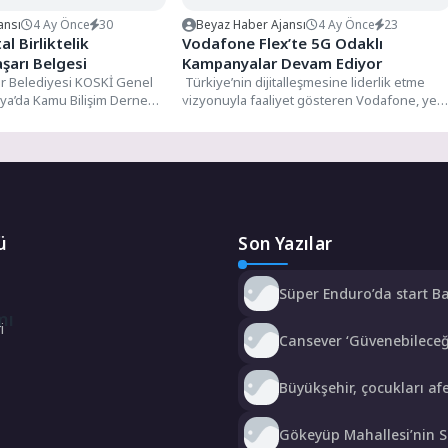
ansı
4 Ay Önce
30
Beyaz Haber Ajansı
4 Ay Önce
23
al Birliktelik
Vodafone Flex’te 5G Odaklı
şarı Belgesi
Kampanyalar Devam Ediyor
r Belediyesi KOSKİ Genel
Türkiye’nin dijitalleşmesine liderlik etme
ya’da Kamu Bilişim Derneği
vizyonuyla faaliyet gösteren Vodafone, yeni
nen “Dijital Birliktelik
kampanyalarla müşterilerinin doğru
ürünlere doğru zamanda erişmesini
sağlamaya...
ü
Son Yazılar
Süper Enduro’da start B
Büyükakın’dan
mı
i
Cansever ‘Güvenebilece
İnsandan Biri’ Demişti:
Görgen’den Cansever’e 
Büyükşehir, çocukları afe
Veda
karşı bilinçlendiriyor
Gökeyüp Mahallesi’nin 