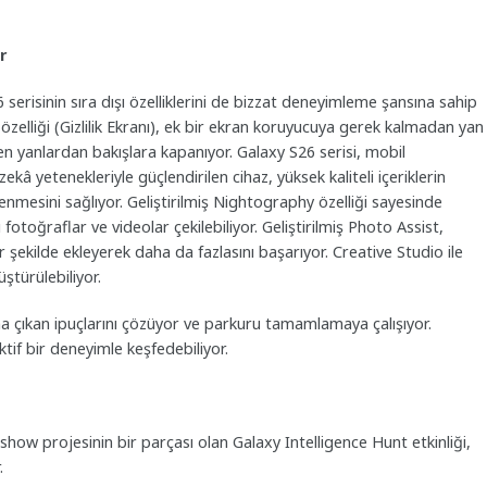
r
erisinin sıra dışı özelliklerini de bizzat deneyimleme şansına sahip
y özelliği (Gizlilik Ekranı), ek bir ekran koruyucuya gerek kalmadan yan
n yanlardan bakışlara kapanıyor. Galaxy S26 serisi, mobil
ekâ yetenekleriyle güçlendirilen cihaz, yüksek kaliteli içeriklerin
mesini sağlıyor. Geliştirilmiş Nightography özelliği sayesinde
 fotoğraflar ve videolar çekilebiliyor. Geliştirilmiş Photo Assist,
 şekilde ekleyerek daha da fazlasını başarıyor. Creative Studio ile
ştürülebiliyor.
rına çıkan ipuçlarını çözüyor ve parkuru tamamlamaya çalışıyor.
aktif bir deneyimle keşfedebiliyor.
 projesinin bir parçası olan Galaxy Intelligence Hunt etkinliği,
.