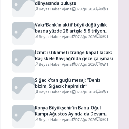
dünyasında buluştu
Beyaz Haber Ajansı
07 Ağu 2026
0
1
VakıfBank’ın aktif büyüklüğü yıllık
bazda yüzde 28 artışla 5,8 trilyon
TL’yi aştı
Beyaz Haber Ajansı
07 Ağu 2026
0
1
İzmit istikameti trafiğe kapatılacak:
Başiskele Kavşağı’nda gece çalışması
Beyaz Haber Ajansı
07 Ağu 2026
0
1
Sığacık’tan güçlü mesaj: “Deniz
bizim, Sığacık hepimizin”
Beyaz Haber Ajansı
07 Ağu 2026
0
1
Konya Büyükşehir’in Baba-Oğul
Kampı Ağustos Ayında da Devam
Edecek
Beyaz Haber Ajansı
07 Ağu 2026
0
1