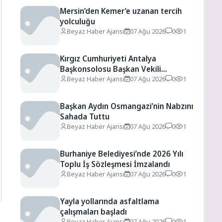
Mersin’den Kemer’e uzanan tercih
yolculuğu
Beyaz Haber Ajansı
07 Ağu 2026
0
1
Kırgız Cumhuriyeti Antalya
Başkonsolosu Başkan Vekili
Özdemir’i ziyaret etti
Beyaz Haber Ajansı
07 Ağu 2026
0
1
Başkan Aydın Osmangazi’nin Nabzını
Sahada Tuttu
Beyaz Haber Ajansı
07 Ağu 2026
0
1
Burhaniye Belediyesi’nde 2026 Yılı
Toplu İş Sözleşmesi İmzalandı
Beyaz Haber Ajansı
07 Ağu 2026
0
1
Yayla yollarında asfaltlama
çalışmaları başladı
Beyaz Haber Ajansı
07 Ağu 2026
0
1