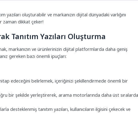
tım yazıları oluşturabilir ve markanızın dijital dünyadaki varlığını
her zaman dikkat çeker!
arak Tanıtım Yazıları Oluşturma
rmak, markanızın ve ürünlerinizin dijital platformlarda daha geniş
manız gereken bazı önemli ipuçları:
e hitap edeceğini belirlemek, içeriğinizi şekillendirmede önemli bir
ğru bir şekilde yerleştirerek, arama motorlarında daha üst sıralard
rla desteklenmiş tanıtım yazıları, kullanıcıların ilgisini çekecek ve