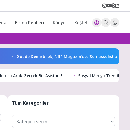
zda
Firma Rehberi
Künye
Keşfet
Gözde Demirbilek, NR1 Magazin’de: ‘Son assolist olarak var ol
toru Artık Gerçek Bir Asistan !
Sosyal Medya Trendleri ve
Tüm Kategoriler
Tüm
Kategoriler