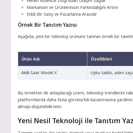
Hedef Kitlenize Doğrudan Ulaşım Sağlar
Markanızın ve Ürünlerinizin Farkındalığını Artırır
Etkili Bir Satış ve Pazarlama Aracıdır
Örnek Bir Tanıtım Yazısı
Aşağıda, yeni bir teknoloji ürününü tanıtan örnek bir tanıtı
Ürün Adı
Özellikleri
Akıllı Saat Model X
Uyku takibi, adım sayar
Bu örnekten de anlaşılacağı üzere, teknoloji trendlerini taki
platformlarda daha fazla görünürlük kazanmasına yardımcı ola
almayı düşünebilirsiniz.
Yeni Nesil Teknoloji ile Tanıtım Yazı
Tanıtım yazıları, bir ürünü, hizmeti veya markayı hedef kitlen