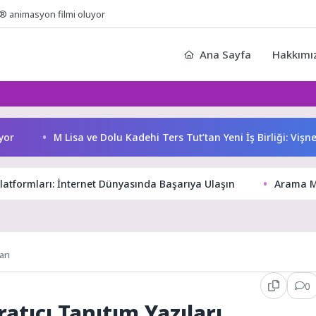
® animasyon filmi oluyor
Ana Sayfa
Hakkımı
M Lisa ve Dolu Kadehi Ters Tut’tan Yeni İş Birliği: Vişne
atformları: İnternet Dünyasında Başarıya Ulaşın
Arama Mo
arı
0
ratıcı Tanıtım Yazıları