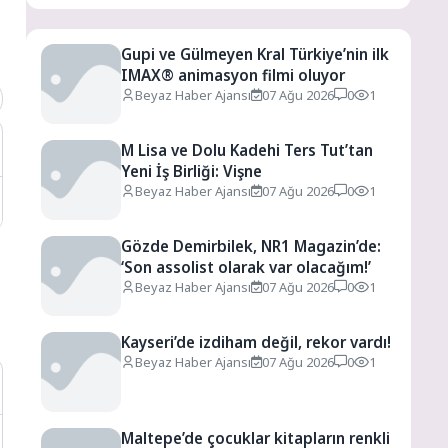
Gupi ve Gülmeyen Kral Türkiye’nin ilk
IMAX® animasyon filmi oluyor
Beyaz Haber Ajansı
07 Ağu 2026
0
1
M Lisa ve Dolu Kadehi Ters Tut’tan
Yeni İş Birliği: Vişne
Beyaz Haber Ajansı
07 Ağu 2026
0
1
Gözde Demirbilek, NR1 Magazin’de:
‘Son assolist olarak var olacağım!’
Beyaz Haber Ajansı
07 Ağu 2026
0
1
Kayseri’de izdiham değil, rekor vardı!
Beyaz Haber Ajansı
07 Ağu 2026
0
1
Maltepe’de çocuklar kitapların renkli