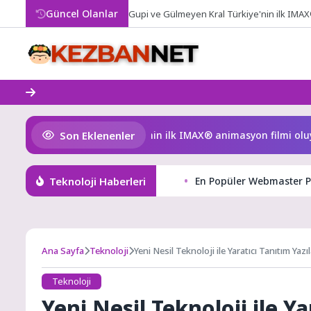
Skip
Güncel Olanlar
Gupi ve Gülmeyen Kral Türkiye'nin ilk IMAX
to
content
Son Eklenenler
e Gülmeyen Kral Türkiye’nin ilk IMAX® animasyon filmi oluyor
Teknoloji Haberleri
En Popüler Webmaster Pl
Ana Sayfa
Teknoloji
Yeni Nesil Teknoloji ile Yaratıcı Tanıtım Yazıl
Teknoloji
Yeni Nesil Teknoloji ile Ya