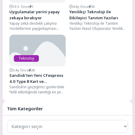
10 S. Önce
1
4 Ay Önce
30
Uygulamalar yerini yapay
Yenilikçi Teknoloji ile
zekaya bırakıyor
Etkileyici Tanıtım Yazıları
Yapay zekâ destekli çalışma
Yenilikçi Teknoloji ile Tanıtım
modellerinin yaygınlaşması
Yazıları Nasıl Oluşturulur Yenilikçi
kullanıcıların dijital alışkanlıklarını
teknolojiler, tanıtım yazılarını
köklü biçimde dönüştürüyor.
oluştururken önemli bir rol...
Geçtiğimiz dönemde aynı...
Teknoloji
3 Ay Önce
28
Sandisk’ten Yeni CFexpress
4.0 Type B Kart ve
Sandisk’in geçtiğimiz günlerdeki
Güncellenmiş V90 ile V60 SD
NAB etkinliğinde tanıttığı en yeni
Kartları
profesyonel bellek kartları
arasında yeni nesil SANDISK
Extreme PRO® CFexpress...
Tüm Kategoriler
Tüm
Kategoriler