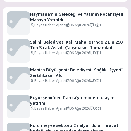
Haymana’nın Geleceği ve Yatırım Potansiyeli
Masaya Yatırıldı
Beyaz Haber Ajansı
06 Ağu 2026
0
1
Salihli Belediyesi Keli Mahallesi’nde 2 Bin 250
Ton Sıcak Asfalt Çalışmasını Tamamladı
Beyaz Haber Ajansı
06 Ağu 2026
0
1
Manisa Büyükşehir Belediyesi “Sağlıklı İşyeri”
Sertifikasını Aldı
Beyaz Haber Ajansı
06 Ağu 2026
0
1
Büyükşehir’den Darıca’ya modern ulaşım
yatırımı
Beyaz Haber Ajansı
06 Ağu 2026
0
1
Kuru meyve sektörü 2 milyar dolar ihracat
hedefi için Ankara’dan destek istedi