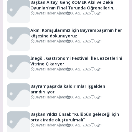
Başkan Altay, Genç KOMEK Akıl ve Zekâ
Oyunları’nın Final Turunda Öğrencilerin
Heyecanını Paylaştı
Beyaz Haber Ajansı
06 Ağu 2026
0
1
Akın: Komşularımız için Bayrampaşa’nın her
köşesine dokunuyoruz
Beyaz Haber Ajansı
06 Ağu 2026
0
1
İnegöl, Gastronomi Festivali İle Lezzetlerini
Vitrine Çıkarıyor
Beyaz Haber Ajansı
06 Ağu 2026
0
1
Bayrampaşa’da kaldırımlar işgalden
arındırılıyor
Beyaz Haber Ajansı
06 Ağu 2026
0
1
Başkan Yıldız Ünsal: “Kulübün geleceği için
ortak irade oluşturulmalı”
Beyaz Haber Ajansı
06 Ağu 2026
0
1