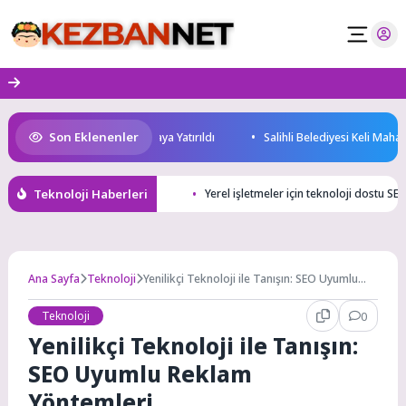
Skip
to
content
Son Eklenenler
 Yatırım Potansiyeli Masaya Yatırıldı
Salihli Belediyesi Keli Mahallesi
Teknoloji Haberleri
Yerel işletmeler için teknoloji dostu SEO
Ana Sayfa
Teknoloji
Yenilikçi Teknoloji ile Tanışın: SEO Uyumlu
Reklam Yöntemleri
Teknoloji
0
Yenilikçi Teknoloji ile Tanışın:
SEO Uyumlu Reklam
Yöntemleri