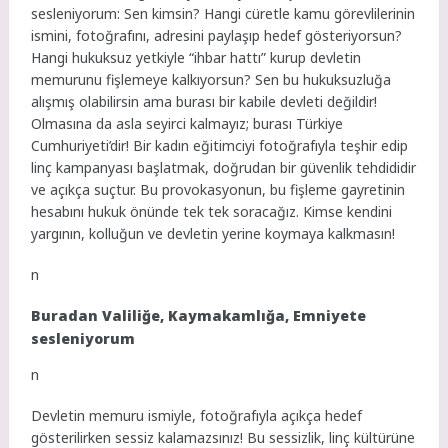
sesleniyorum:
Sen kimsin? Hangi cüretle kamu görevlilerinin
ismini, fotoğrafını, adresini paylaşıp hedef gösteriyorsun?
Hangi hukuksuz yetkiyle “ihbar hattı” kurup devletin
memurunu fişlemeye kalkıyorsun? Sen bu hukuksuzluğa
alışmış olabilirsin ama burası bir kabile devleti değildir!
Olmasına da asla seyirci kalmayız; burası Türkiye
Cumhuriyeti’dir!
Bir kadın eğitimciyi fotoğrafıyla teşhir edip
linç kampanyası başlatmak, doğrudan bir güvenlik tehdididir
ve açıkça suçtur. Bu provokasyonun, bu fişleme gayretinin
hesabını hukuk önünde tek tek soracağız. Kimse kendini
yargının, kolluğun ve devletin yerine koymaya kalkmasın!
n
Buradan Valiliğe, Kaymakamlığa, Emniyete
sesleniyorum
n
Devletin memuru ismiyle, fotoğrafıyla açıkça hedef
gösterilirken sessiz kalamazsınız! Bu sessizlik, linç kültürüne