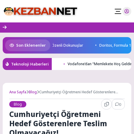
Skip
to
content
Son Eklenenler
en Ortak Yaşam Alanlarına Özenli Dokunuşlar
Doritos, Formula 1 Heyeca
Teknoloji Haberleri
Vodafone’dan “Memlekete Hoş Geldin”
Ana Sayfa
Blog
Cumhuriyetçi Öğretmeni Hedef Gösterenlere
Teslim Olmayacağız!
Blog
0
Cumhuriyetçi Öğretmeni
Hedef Gösterenlere Teslim
Olmayacağız!