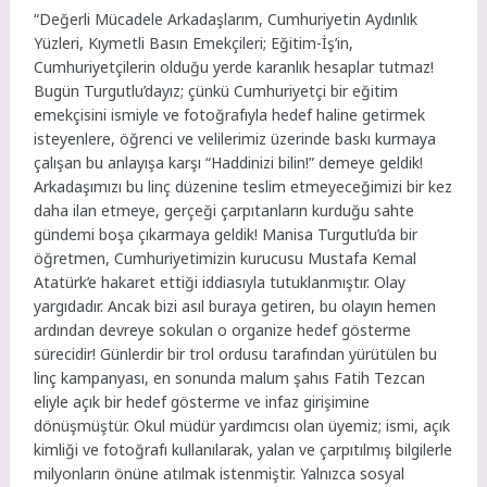
“Değerli Mücadele Arkadaşlarım, Cumhuriyetin Aydınlık
Yüzleri, Kıymetli Basın Emekçileri;
Eğitim-İş’in,
Cumhuriyetçilerin olduğu yerde karanlık hesaplar tutmaz!
Bugün Turgutlu’dayız; çünkü Cumhuriyetçi bir eğitim
emekçisini ismiyle ve fotoğrafıyla hedef haline getirmek
isteyenlere, öğrenci ve velilerimiz üzerinde baskı kurmaya
çalışan bu anlayışa karşı “Haddinizi bilin!” demeye geldik!
Arkadaşımızı bu linç düzenine teslim etmeyeceğimizi bir kez
daha ilan etmeye, gerçeği çarpıtanların kurduğu sahte
gündemi boşa çıkarmaya geldik!
Manisa Turgutlu’da bir
öğretmen, Cumhuriyetimizin kurucusu Mustafa Kemal
Atatürk’e hakaret ettiği iddiasıyla tutuklanmıştır. Olay
yargıdadır. Ancak bizi asıl buraya getiren, bu olayın hemen
ardından devreye sokulan o organize hedef gösterme
sürecidir! Günlerdir bir trol ordusu tarafından yürütülen bu
linç kampanyası, en sonunda malum şahıs Fatih Tezcan
eliyle açık bir hedef gösterme ve infaz girişimine
dönüşmüştür. Okul müdür yardımcısı olan üyemiz; ismi, açık
kimliği ve fotoğrafı kullanılarak, yalan ve çarpıtılmış bilgilerle
milyonların önüne atılmak istenmiştir. Yalnızca sosyal