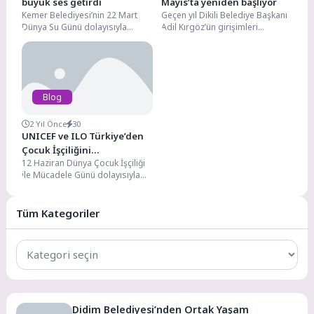
büyük ses getirdi
Mayıs’ta yeniden başlıyor
Kemer Belediyesi’nin 22 Mart
Geçen yıl Dikili Belediye Başkanı
Dünya Su Günü dolayısıyla
Adil Kırgöz’ün girişimleri
hazırladığı “Su için söyle”
sonucunda İstanbul Deniz
videosu büyük ses...
Otobüsleri (İDO) iş birliği...
Blog
2 Yıl Önce
30
UNICEF ve ILO Türkiye’den
Çocuk İşçiliğini
12 Haziran Dünya Çocuk İşçiliği
Sonlandırma Çağrısı!
ile Mücadele Günü dolayısıyla
UNICEF ve Uluslararası Çalışma
Örgütü (ILO)...
Tüm Kategoriler
Tüm
Kategoriler
Didim Belediyesi’nden Ortak Yaşam