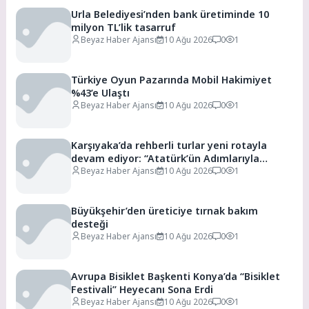
Urla Belediyesi’nden bank üretiminde 10
milyon TL’lik tasarruf
Beyaz Haber Ajansı
10 Ağu 2026
0
1
Türkiye Oyun Pazarında Mobil Hakimiyet
%43’e Ulaştı
Beyaz Haber Ajansı
10 Ağu 2026
0
1
Karşıyaka’da rehberli turlar yeni rotayla
devam ediyor: “Atatürk’ün Adımlarıyla
Karşıyaka”
Beyaz Haber Ajansı
10 Ağu 2026
0
1
Büyükşehir’den üreticiye tırnak bakım
desteği
Beyaz Haber Ajansı
10 Ağu 2026
0
1
Avrupa Bisiklet Başkenti Konya’da “Bisiklet
Festivali” Heyecanı Sona Erdi
Beyaz Haber Ajansı
10 Ağu 2026
0
1