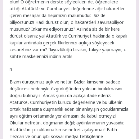
olun!
O öğretmenin derste söyledikleri de, öğrencilere
attığı Atatürk’e ve Cumhuriyet değerlerine ağır hakaretler
içeren mesajlar da hepimizin malumudur. Siz de
biliyorsunuz! Hadi dürüst olun; o hakaretleri savunabiliyor
musunuz? İnkar mı ediyorsunuz?
Aslında siz de bir kere
dürüst olsanız ya! Atatürk ve Cumhuriyet hakkında o kapalı
kapılar ardındaki gerçek fikirlerinizi açıkça söyleyecek
cesaretiniz var mı? İkiyüzlülüğü bırakın, takiye yapmayın, o
sahte maskelerinizi indirin artık!
n
Bizim duruşumuz açık ve nettir:
Bizler, kimsenin sadece
düşüncesi nedeniyle özgürlüğünden yoksun bırakılmasını
doğru bulmayız. Ancak şunu da açıkça ifade ederiz:
Atatürk’e, Cumhuriyetin kurucu değerlerine ve bu ülkenin
ortak hafızasına düşmanlık eden bir anlayışın çocuklarımızla
aynı eğitim ortamında yer almasını da kabul etmeyiz!
Okullar nefretin, dogmanın değil; aydınlanmanın yuvasıdır.
Atatürk’ün çocuklarına kimse nefret aşılayamaz!
Fatih
Tezcan ve onun gibi sosyal medya tetikçilerine